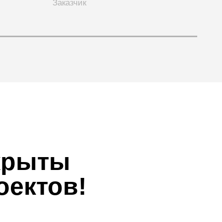
Заказчик
крыты
оектов!