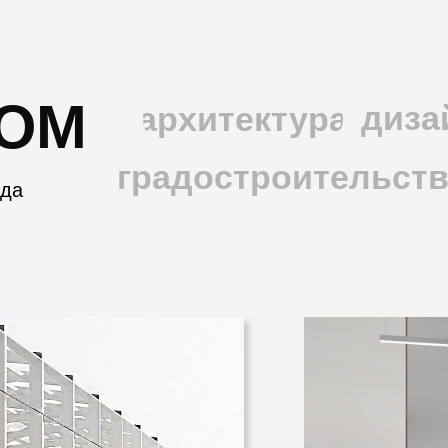
КОМ
диза
архитектура
градостроительст
ода