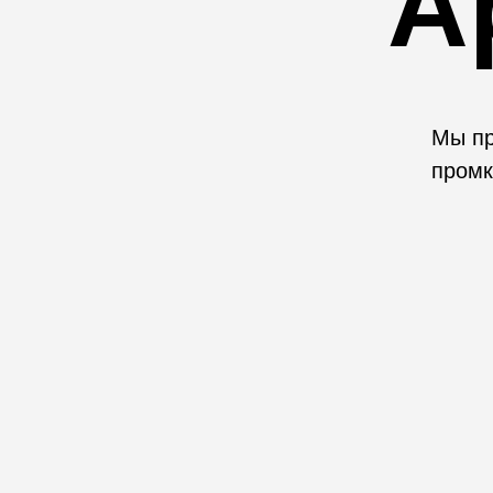
А
Мы пр
промк