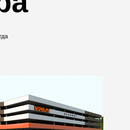
ра
гда