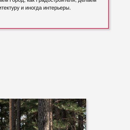
аем Город, как Градостроители, делаем
тектуру и иногда интерьеры.